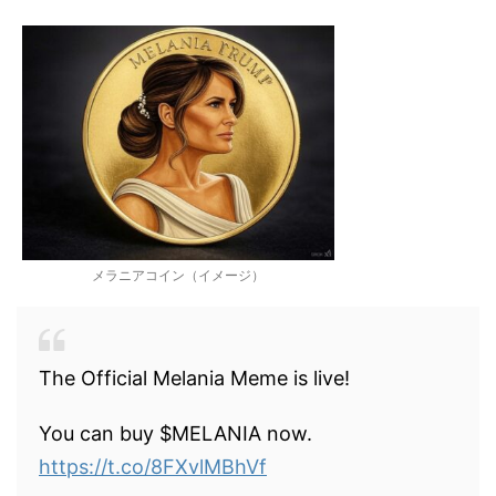
メラニアコイン（イメージ）
The Official Melania Meme is live!
You can buy $MELANIA now.
https://t.co/8FXvlMBhVf